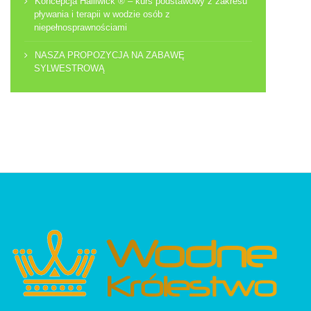
Koncepcja Halliwick ® – kurs podstawowy z zakresu
pływania i terapii w wodzie osób z
niepełnosprawnościami
NASZA PROPOZYCJA NA ZABAWĘ
SYLWESTROWĄ