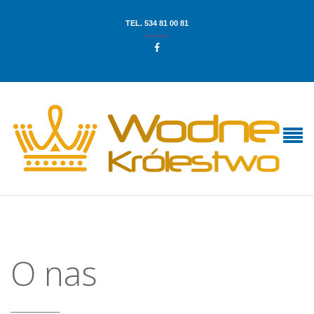
TEL. 534 81 00 81

O nas