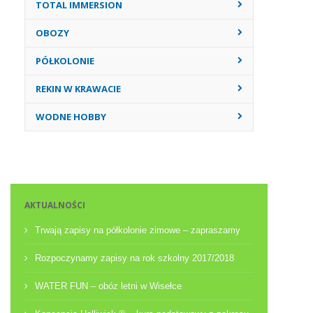
TOTAL IMMERSION
OBOZY
PÓŁKOLONIE
REKIN W KRAWACIE
WODNE HOBBY
AKTUALNOŚCI
Trwają zapisy na półkolonie zimowe – zapraszamy
Rozpoczynamy zapisy na rok szkolny 2017/2018
WATER FUN – obóz letni w Wisełce