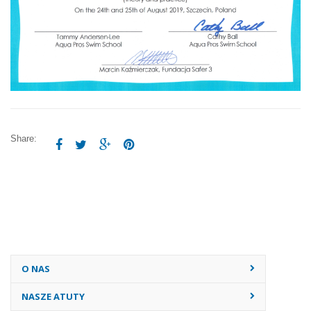
Share:




O NAS
NASZE ATUTY